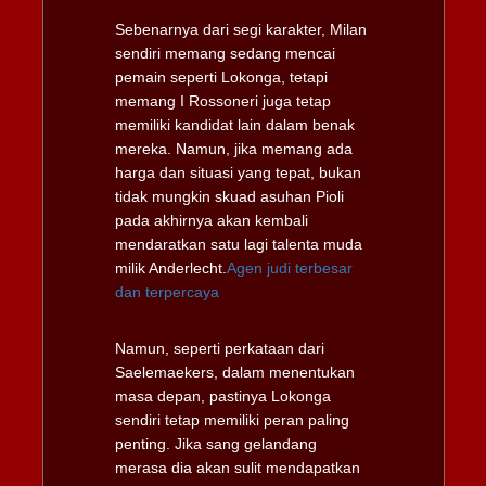
Sebenarnya dari segi karakter, Milan
sendiri memang sedang mencai
pemain seperti Lokonga, tetapi
memang I Rossoneri juga tetap
memiliki kandidat lain dalam benak
mereka. Namun, jika memang ada
harga dan situasi yang tepat, bukan
tidak mungkin skuad asuhan Pioli
pada akhirnya akan kembali
mendaratkan satu lagi talenta muda
milik Anderlecht.
Agen judi terbesar
dan terpercaya
Namun, seperti perkataan dari
Saelemaekers, dalam menentukan
masa depan, pastinya Lokonga
sendiri tetap memiliki peran paling
penting. Jika sang gelandang
merasa dia akan sulit mendapatkan