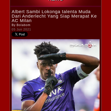
Albert Sambi Lokonga talenta Muda
Dari Anderlecht Yang Siap Merapat Ke
AC Milan
By
Bolabom
05 Jun 2021