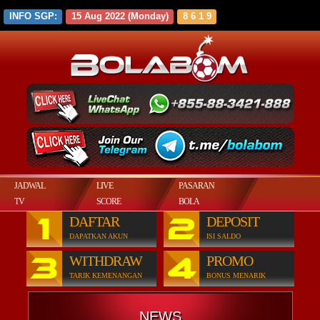
INFO SGP:
15 Aug 2022 (Monday)
8 6 1 9
JADWAL
LIVE
PASARAN
TV
SCORE
BOLA
1
2
DAFTAR
DEPOSIT
NONTON
DAPATKAN AKUN
ISI SALDO
ONLINE
3
4
WITHDRAW
PROMO
TARIK KEMENANGAN
BONUS MENARIK
NEWS