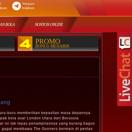
E
Telegram
abom
bolabom
AN BOLA
NONTON ONLINE
4
PROMO
BONUS MENARIK
tang
rburu-buru memberikan kepastian masa depannya.
epak bola asal London Utara dari Borussia
l ini tak lepas penampilannya yang kurang bagus
aka gagal membawa The Gunners bermain di pentas