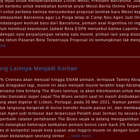
ang tepat untuk mempertahankan Lionel Messi, Presiden Barcelona, Jo
ah bertemu untuk membahas kontrak anyar Messi.Berita Online Terpe
t untuk pertama kalinya menyodorkan proposal kontrak baru Messi k
p dibayarkan Barcelona agar La Pulga tetap di Camp Nou.Agen Judi Onl
datangani kontrak baru dari Barcelona, pemain asal Argentina ini ing
lum membuat keputusan.Jadwal Bola ESPN menyebut bahwa Laporta 
dengan opsi perpanjangan selama satu musim, pilihan lain yang diso
ma tahun.Pasaran Bola Terpercaya Proposal ini kemungkinan tak mengi
ore
ng Lainnya Menjadi Korban
2% Chelsea akan menjual hingga ENAM pemain, termasuk Tammy Abra
Tak diragukan lagi, musim ini akan menjadi musim terakhir bagi Abrah
Bersama lima bintang The Blues lainnya, ia akan dikorbankan untuk me
Inter.transaksi super cepat The Blues sendiri saat ini masih disibuk
ang akan digelar di Lisbon, Portugal, pada 30 Mei 2021. Namun pem
uk langsung bergerak di bursa transfer musim panas ini, dan membaw
an.Agen judi terbesar dan terpercaya Pelatih asal Jerman itu secara
erbaiki catatan pertahanan The Blues sejak ia datang menggantikan 
gin datangkan beberapa tambahan pemain.bonus cash back 2% Gelandang
es di kompetisi sepak bola papan atas Inggris musim ini dengan tujuh 
skan kedatangan seorang striker ...
read more