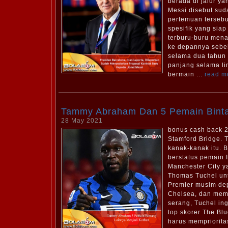
berada di jalur y
Messi disebut sud
pertemuan tersebu
spesifik yang sia
terburu-buru menan
ke depannya sebe
selama dua tahun 
panjang selama li
bermain ...
read m
Tammy Abraham Dan 5 Pemain Binta
28 May 2021
bonus cash back 
Stamford Bridge. 
kanak-kanak itu. 
berstatus pemain 
Manchester City y
Thomas Tuchel unt
Premier musim dep
Chelsea, dan memp
serang, Tuchel in
top skorer The Blu
harus mempriorita