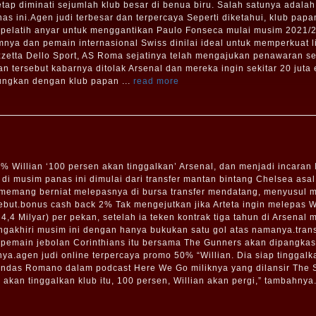
etap diminati sejumlah klub besar di benua biru. Salah satunya adala
as ini.Agen judi terbesar dan terpercaya Seperti diketahui, klub papa
pelatih anyar untuk menggantikan Paulo Fonseca mulai musim 2021/22
nya dan pemain internasional Swiss dinilai ideal untuk memperkuat l
zetta Dello Sport, AS Roma sejatinya telah mengajukan penawaran sebe
an tersebut kabarnya ditolak Arsenal dan mereka ingin sekitar 20 juta
ungkan dengan klub papan ...
read more
% Willian ‘100 persen akan tinggalkan’ Arsenal, dan menjadi incaran 
 di musim panas ini dimulai dari transfer mantan bintang Chelsea asal 
 memang berniat melepasnya di bursa transfer mendatang, menyusul
ebut.bonus cash back 2% Tak mengejutkan jika Arteta ingin melepas Wi
4,4 Milyar) per pekan, setelah ia teken kontrak tiga tahun di Arsenal
ngakhiri musim ini dengan hanya bukukan satu gol atas namanya.trans
 pemain jebolan Corinthians itu bersama The Gunners akan dipangkas 
nya.agen judi online terpercaya promo 50% “Willian. Dia siap tinggalk
andas Romano dalam podcast Here We Go miliknya yang dilansir The S
as akan tinggalkan klub itu, 100 persen, Willian akan pergi,” tambahnya