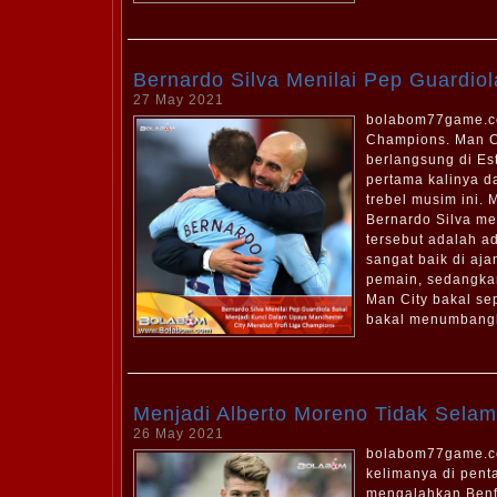
Bernardo Silva Menilai Pep Guardio
27 May 2021
bolabom77game.com
Champions. Man Ci
berlangsung di Est
pertama kalinya d
trebel musim ini.
Bernardo Silva me
tersebut adalah a
sangat baik di aj
pemain, sedangka
Man City bakal se
bakal menumbangk
Menjadi Alberto Moreno Tidak Sela
26 May 2021
bolabom77game.com
kelimanya di penta
mengalahkan Benfi