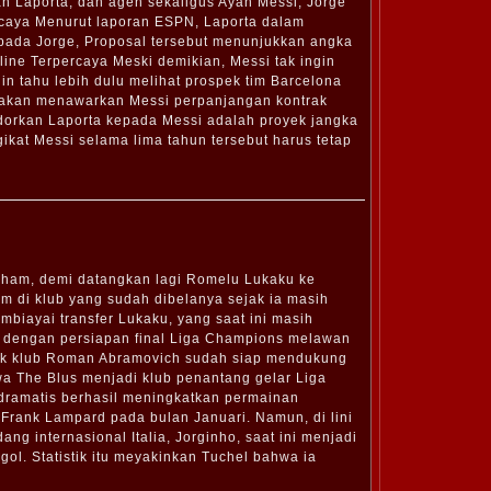
an Laporta, dan agen sekaligus Ayah Messi, Jorge
rcaya Menurut laporan ESPN, Laporta dalam
epada Jorge, Proposal tersebut menunjukkan angka
ine Terpercaya Meski demikian, Messi tak ingin
in tahu lebih dulu melihat prospek tim Barcelona
akan menawarkan Messi perpanjangan kontrak
dorkan Laporta kepada Messi adalah proyek jangka
kat Messi selama lima tahun tersebut harus tetap
ham, demi datangkan lagi Romelu Lukaku ke
am di klub yang sudah dibelanya sejak ia masih
mbiayai transfer Lukaku, yang saat ini masih
kan dengan persiapan final Liga Champions melawan
ilik klub Roman Abramovich sudah siap mendukung
a The Blus menjadi klub penantang gelar Liga
 dramatis berhasil meningkatkan permainan
Frank Lampard pada bulan Januari. Namun, di lini
 internasional Italia, Jorginho, saat ini menjadi
gol. Statistik itu meyakinkan Tuchel bahwa ia