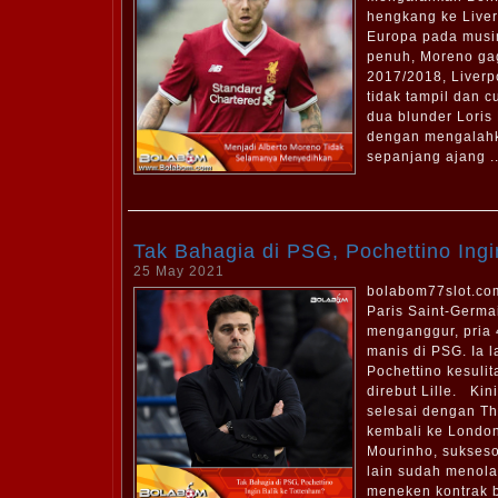
hengkang ke Liver
Europa pada musim
penuh, Moreno gag
2017/2018, Liverp
tidak tampil dan 
dua blunder Loris
dengan mengalahka
sepanjang ajang .
Tak Bahagia di PSG, Pochettino Ingi
25 May 2021
bolabom77slot.com 
Paris Saint-Germa
menganggur, pria 
manis di PSG. Ia 
Pochettino kesuli
direbut Lille. Ki
selesai dengan Th
kembali ke London
Mourinho, sukseso
lain sudah menola
meneken kontrak b