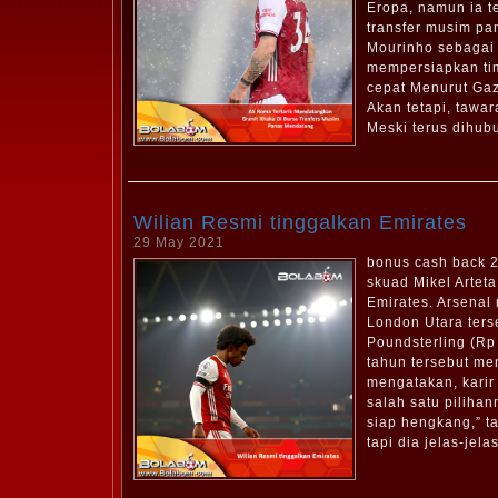
Eropa, namun ia t
transfer musim pan
Mourinho sebagai 
mempersiapkan tim
cepat Menurut Gaz
Akan tetapi, tawar
Meski terus dihub
Wilian Resmi tinggalkan Emirates
29 May 2021
bonus cash back 2
skuad Mikel Arteta
Emirates. Arsenal
London Utara ters
Poundsterling (Rp 
tahun tersebut me
mengatakan, karir
salah satu pilihan
siap hengkang,” t
tapi dia jelas-jel