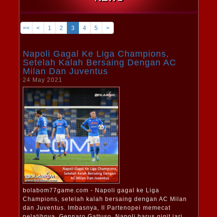
<<
<
1
2
3
4
5
>
Napoli Gagal Ke Liga Champions,
Setelah Kalah Bersaing Dengan AC
Milan Dan Juventus
24 May 2021
bolabom77game.com - Napoli gagal ke Liga
Champions, setelah kalah bersaing dengan AC Milan
dan Juventus. Imbasnya, Il Partenopei memecat
pelatihnya, Gennaro Gattuso. Napoli harus gigit jari