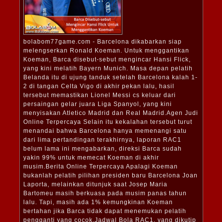
bolabom77game.com - Barcelona dikabarkan siap
melengserkan Ronald Koeman. Untuk menggantikan
Koeman, Barca disebut-sebut mengincar Hansi Flick,
yang kini melatih Bayern Munich. Masa depan pelatih
Belanda itu di ujung tanduk setelah Barcelona kalah 1-
2 di tangan Celta Vigo di akhir pekan lalu, hasil
tersebut memastikan Lionel Messi cs keluar dari
persaingan gelar juara Liga Spanyol, yang kini
menyisakan Atletico Madrid dan Real Madrid.Agen Judi
Online Terpercaya Selain itu kekalahan tersebut turut
menandai bahwa Barcelona hanya memenangi satu
dari lima pertandingan terakhirnya, laporan RAC1
belum lama ini mengabarkan, direksi Barca sudah
yakin 99% untuk memecat Koeman di akhir
musim.Berita Online Terpercaya Apalagi Koeman
bukanlah pelatih pilihan presiden baru Barcelona Joan
Laporta, melainkan ditunjuk saat Josep Maria
Bartomeu masih berkuasa pada musim panas tahun
lalu. Tapi, masih ada 1% kemungkinan Koeman
bertahan jika Barca tidak dapat menemukan pelatih
pengganti yang cocok.Jadwal Bola RAC1, yang dikutip