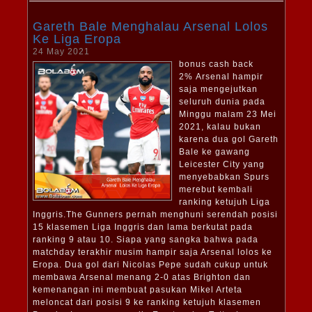
Gareth Bale Menghalau Arsenal Lolos
Ke Liga Eropa
24 May 2021
bonus cash back
2% Arsenal hampir
saja mengejutkan
seluruh dunia pada
Minggu malam 23 Mei
2021, kalau bukan
karena dua gol Gareth
Bale ke gawang
Leicester City yang
menyebabkan Spurs
merebut kembali
ranking ketujuh Liga
Inggris.The Gunners pernah menghuni serendah posisi
15 klasemen Liga Inggris dan lama berkutat pada
ranking 9 atau 10. Siapa yang sangka bahwa pada
matchday terakhir musim hampir saja Arsenal lolos ke
Eropa. Dua gol dari Nicolas Pepe sudah cukup untuk
membawa Arsenal menang 2-0 atas Brighton dan
kemenangan ini membuat pasukan Mikel Arteta
meloncat dari posisi 9 ke ranking ketujuh klasemen