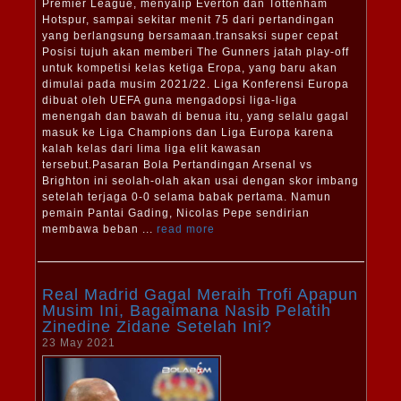
Premier League, menyalip Everton dan Tottenham
Hotspur, sampai sekitar menit 75 dari pertandingan
yang berlangsung bersamaan.transaksi super cepat
Posisi tujuh akan memberi The Gunners jatah play-off
untuk kompetisi kelas ketiga Eropa, yang baru akan
dimulai pada musim 2021/22. Liga Konferensi Europa
dibuat oleh UEFA guna mengadopsi liga-liga
menengah dan bawah di benua itu, yang selalu gagal
masuk ke Liga Champions dan Liga Europa karena
kalah kelas dari lima liga elit kawasan
tersebut.Pasaran Bola Pertandingan Arsenal vs
Brighton ini seolah-olah akan usai dengan skor imbang
setelah terjaga 0-0 selama babak pertama. Namun
pemain Pantai Gading, Nicolas Pepe sendirian
membawa beban ...
read more
Real Madrid Gagal Meraih Trofi Apapun
Musim Ini, Bagaimana Nasib Pelatih
Zinedine Zidane Setelah Ini?
23 May 2021