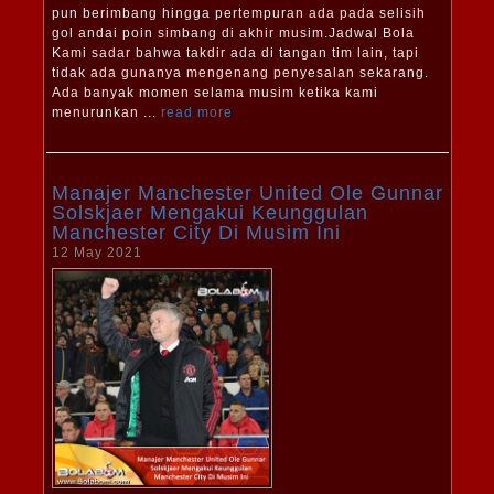
pun berimbang hingga pertempuran ada pada selisih
gol andai poin simbang di akhir musim.Jadwal Bola
Kami sadar bahwa takdir ada di tangan tim lain, tapi
tidak ada gunanya mengenang penyesalan sekarang.
Ada banyak momen selama musim ketika kami
menurunkan ...
read more
Manajer Manchester United Ole Gunnar
Solskjaer Mengakui Keunggulan
Manchester City Di Musim Ini
12 May 2021