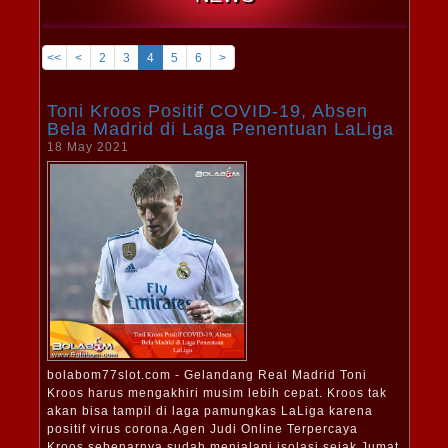
<<
<
2
3
4
5
6
>
Toni Kroos Positif COVID-19, Absen
Bela Madrid di Laga Penentuan LaLiga
18 May 2021
bolabom77slot.com - Gelandang Real Madrid Toni
Kroos harus mengakhiri musim lebih cepat. Kroos tak
akan bisa tampil di laga pamungkas LaLiga karena
positif virus corona.Agen Judi Online Terpercaya
Kroos sebenarnya sudah menjalani isolasi sejak Jumat