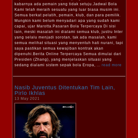
kabarnya ada pemain yang tidak setuju.Jadwal Bola
Kami telah meraih sesuatu yang luar biasa musim ini.
Semua berkat pelatih, pemain, klub, dan para pemilik.
Mungkin kami belum menyadari apa yang sudah kami
capai, ujar Marotta.Pasaran Bola Terpercaya Di sisi
lain, meski masalah ini dialami semua klub, justru Inter
yang selalu menjadi sorotan, tak ada masalah, kami
semua melihat situasi yang menyentuh hati nurani, tapi
saya pastikan semua kewajiban kontrak akan
dipenuhi.Berita Online Terpercaya Semua dimulai dari
Presiden (Zhang), yang menjelaskan situasi yang
sedang dialami sistem sepak bola Eropa, ...
read more
Nasib Juventus Ditentukan Tim Lain,
Pirlo Ikhlas
13 May 2021