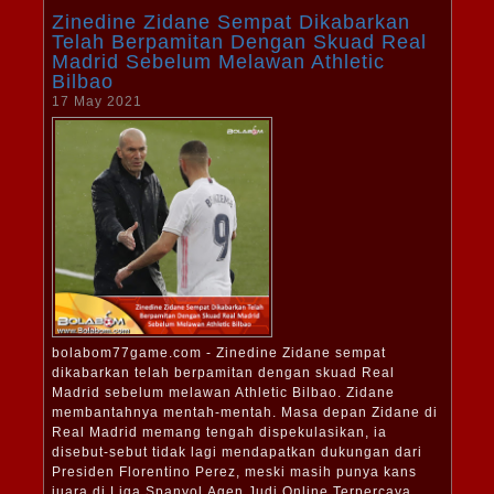
Zinedine Zidane Sempat Dikabarkan
Telah Berpamitan Dengan Skuad Real
Madrid Sebelum Melawan Athletic
Bilbao
17 May 2021
bolabom77game.com - Zinedine Zidane sempat
dikabarkan telah berpamitan dengan skuad Real
Madrid sebelum melawan Athletic Bilbao. Zidane
membantahnya mentah-mentah. Masa depan Zidane di
Real Madrid memang tengah dispekulasikan, ia
disebut-sebut tidak lagi mendapatkan dukungan dari
Presiden Florentino Perez, meski masih punya kans
juara di Liga Spanyol.Agen Judi Online Terpercaya