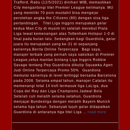
Trafford, Rabu (12/5/2021) dinihari WIB, memastikan
City mengantongi titel Premier League kelimanya. MU
yang memiliki 70 poin mustahil bisa mengejar
perolehan angka the Citizens (80) dengan sisa tiga
pertandingan. Titel Liga Inggris merupakan gelar
kedua Man City di musim ini setelah merebut Piala
Liga lewat kemenangan atas Tottenham Hotspur 1-0 di
final pada bulan lalu. Sedangkan bagi Guardiola, gelar
juara itu merupakan yang ke-31 di sepanjang
kariernya.Berita Online Terpercaya Bagi saya,
manajer terbaik yang pernah saya saksikan di Premier
League,cetus mantan bintang Liga Inggris Robbie
Savage tentang Pep Guardiola dikutip Squawka.Agen
Judi Online Terpercaya Promo 50% Guardiola
memulai kariernya di level tertinggi bersama Barcelona
pada 2008. Selama empat tahun, manajer Catalan itu
memenangi total 14 trofi termasuk tiga LaLiga, dua
Copa del Rey dan Liga Champions.Jadwal Bola
Setelah cuti melatih selama setahun, Guardiola
menjajal Bundesliga dengan melatih Bayern Munich
selama tiga tahun. Sebanyak tujuh gelar didapatkan
Guardiola di antaranya tiga titel Liga ...
read more